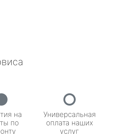
рвиса
тия на
Универсальная
ты по
оплата наших
онту
услуг