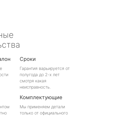
ные
ьства
алон
Сроки
е
Гарантия варьируется от
ости
полугода до 2-х лет
смотря какая
неисправность.
Комплектующие
онтом
Мы применяем детали
тно
только от официального