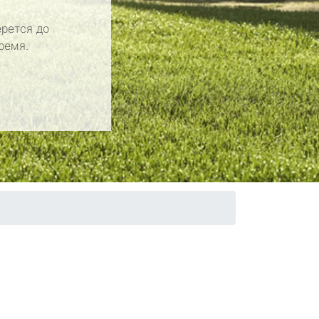
рется до
ремя.