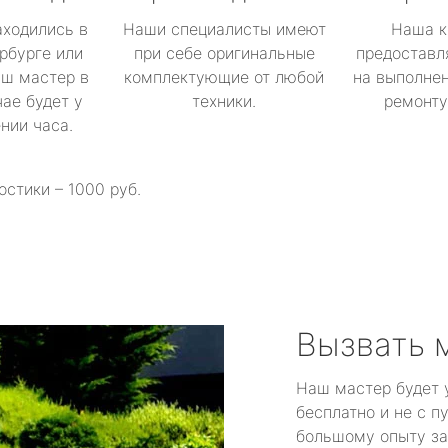
аходились в
Наши специалисты имеют
Наша к
рбурге или
при себе оригинальные
предоставл
аш мастер в
комплектующие от любой
на выполнен
ае будет у
техники.
ремонту 
ении часа.
остики – 1000 руб.
Вызвать 
Наш мастер будет 
бесплатно и не с п
большому опыту за