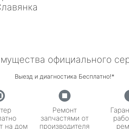
лавянка
мущества официального се
Выезд и диагностика Бесплатно!*
тер
Ремонт
Гаран
латно
запчастями от
рабо
т на дом
производителя
рем