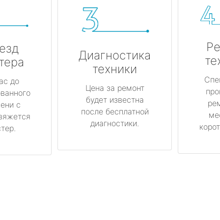
Ре
езд
Диагностика
те
тера
техники
Спе
ас до
Цена за ремонт
про
ованного
будет известна
ре
ени с
после бесплатной
ме
вяжется
диагностики.
корот
тер.