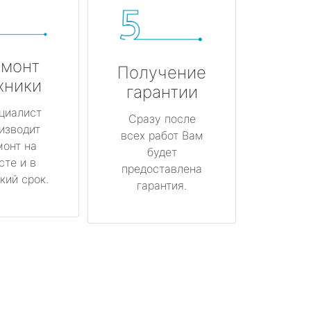
монт
Получение
хники
гарантии
циалист
Сразу после
изводит
всех работ Вам
монт на
будет
сте и в
предоставлена
кий срок.
гарантия.