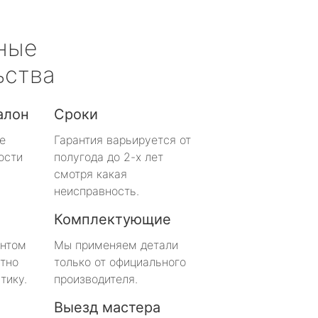
ные
ьства
алон
Сроки
е
Гарантия варьируется от
ости
полугода до 2-х лет
смотря какая
неисправность.
Комплектующие
онтом
Мы применяем детали
тно
только от официального
тику.
производителя.
Выезд мастера