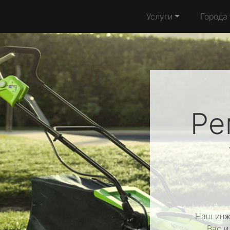
Услуги
Города
Ре
Наш инж
Вас и