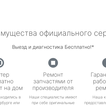
мущества официального се
Выезд и диагностика Бесплатно!*
тер
Ремонт
Гаран
латно
запчастями от
рабо
т на дом
производителя
рем
аходились в
Наши специалисты имеют
Наша к
рбурге или
при себе оригинальные
предоставл