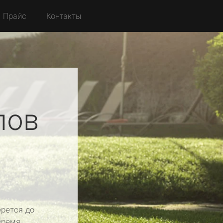
Прайс
Контакты
лов
о
рется до
время.