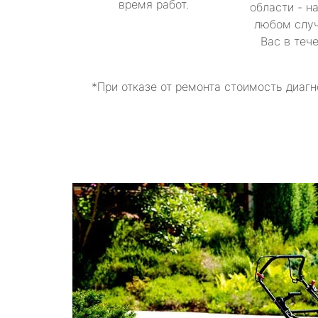
время работ.
области - н
любом случ
Вас в теч
*При отказе от ремонта стоимость диагн