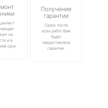
монт
Получение
хники
гарантии
циалист
Сразу после
изводит
всех работ Вам
монт на
будет
сте и в
предоставлена
кий срок.
гарантия.