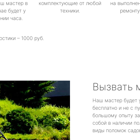
аш мастер в
комплектующие от любой
на выполнен
ае будет у
техники.
ремонту 
ении часа.
остики – 1000 руб.
Вызвать 
Наш мастер будет 
бесплатно и не с п
большому опыту за
собой в наличии по
виды поломок садов