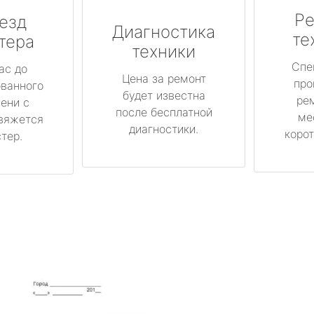
Ре
езд
Диагностика
те
тера
техники
Спе
ас до
Цена за ремонт
про
ованного
будет известна
ре
ени с
после бесплатной
ме
вяжется
диагностики.
корот
тер.