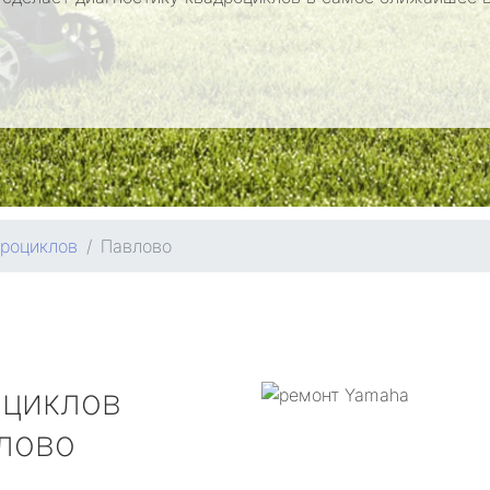
дроциклов
Павлово
оциклов
лово