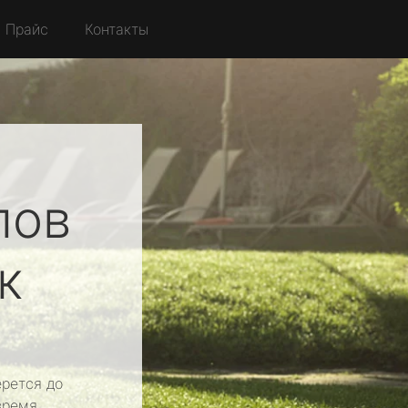
Прайс
Контакты
лов
к
рется до
время.