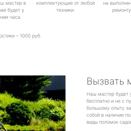
аш мастер в
комплектующие от любой
на выполнен
ае будет у
техники.
ремонту 
ении часа.
остики – 1000 руб.
Вызвать 
Наш мастер будет 
бесплатно и не с п
большому опыту за
собой в наличии по
виды поломок садов