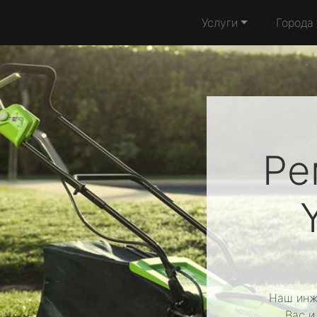
Услуги
Города
Ре
Наш инж
Вас и