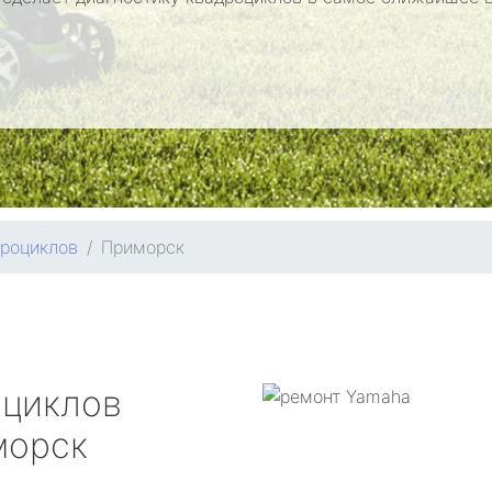
дроциклов
Приморск
оциклов
орск