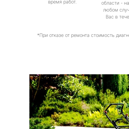
время работ.
области - н
любом случ
Вас в теч
*При отказе от ремонта стоимость диагн