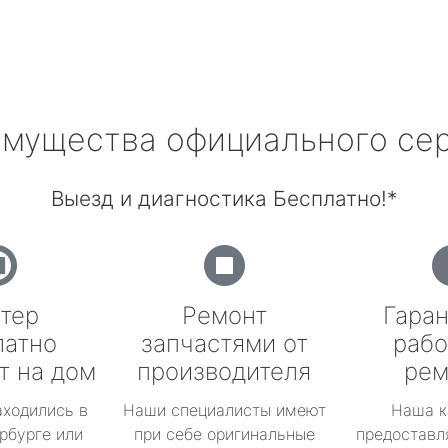
мущества официального се
Выезд и диагностика Бесплатно!*
тер
Ремонт
Гаран
латно
запчастями от
рабо
т на дом
производителя
рем
аходились в
Наши специалисты имеют
Наша к
рбурге или
при себе оригинальные
предоставл