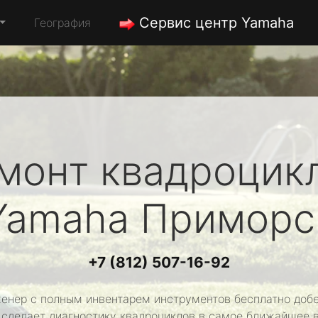
Сервис центр Yamaha
География
монт квадроцик
Yamaha
Приморс
+7 (812) 507-16-92
енер с полным инвентарем инструментов бесплатно добе
 сделает диагностику квадроциклов в самое ближайшее 