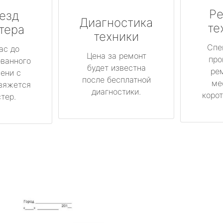
Ре
езд
Диагностика
те
тера
техники
Спе
ас до
Цена за ремонт
про
ованного
будет известна
ре
ени с
после бесплатной
ме
вяжется
диагностики.
корот
тер.