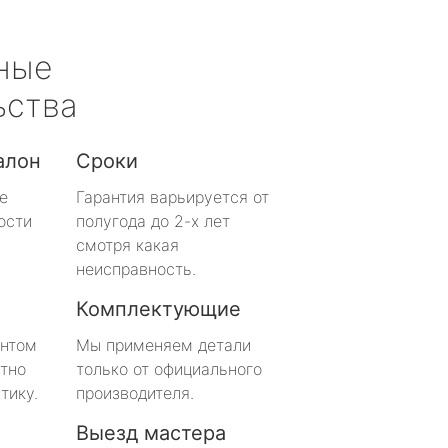
ные
ьства
алон
Сроки
е
Гарантия варьируется от
ости
полугода до 2-х лет
смотря какая
неисправность.
Комплектующие
онтом
Мы применяем детали
тно
только от официального
тику.
производителя.
Выезд мастера