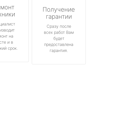
монт
Получение
хники
гарантии
циалист
Сразу после
изводит
всех работ Вам
монт на
будет
сте и в
предоставлена
кий срок.
гарантия.