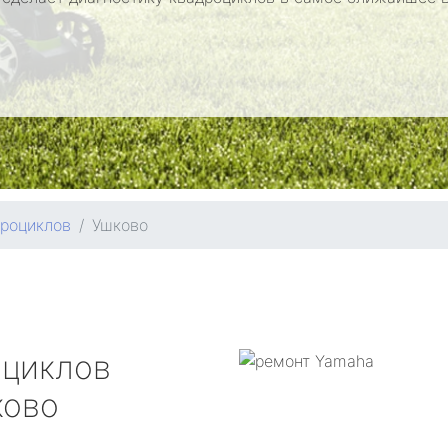
дроциклов
Ушково
оциклов
ово