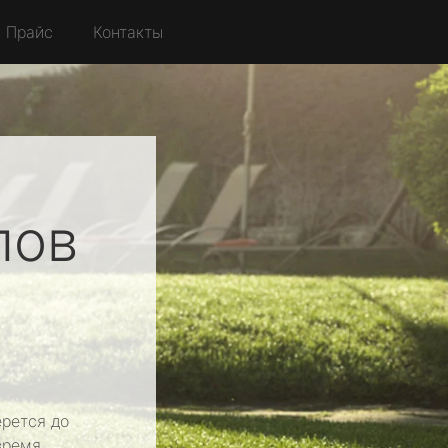
Прайс
Контакты
лов
рется до
время.