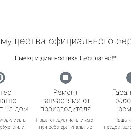
мущества официального се
Выезд и диагностика Бесплатно!*
тер
Ремонт
Гаран
латно
запчастями от
рабо
т на дом
производителя
рем
аходились в
Наши специалисты имеют
Наша к
рбурге или
при себе оригинальные
предоставл