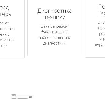
Ре
езд
Диагностика
те
тера
техники
Спе
ас до
Цена за ремонт
про
ованного
будет известна
ре
ени с
после бесплатной
ме
вяжется
диагностики.
корот
тер.