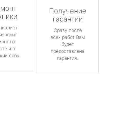
монт
Получение
хники
гарантии
циалист
Сразу после
изводит
всех работ Вам
монт на
будет
сте и в
предоставлена
кий срок.
гарантия.