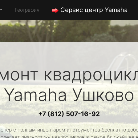
Сервис центр Yamaha
География
монт квадроцик
Yamaha
Ушково
+7 (812) 507-16-92
енер с полным инвентарем инструментов бесплатно добе
 сделает диагностику квадроциклов в самое ближайшее 