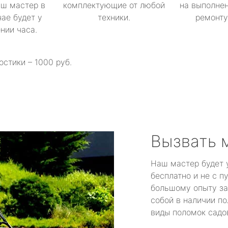
аш мастер в
комплектующие от любой
на выполнен
ае будет у
техники.
ремонту 
ении часа.
остики – 1000 руб.
Вызвать 
Наш мастер будет 
бесплатно и не с п
большому опыту за
собой в наличии по
виды поломок садов