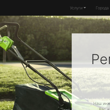
Услуги
Города
Ре
Наш инж
Вас и