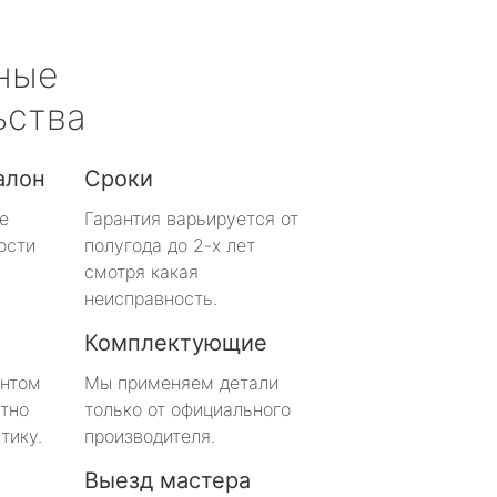
ные
ьства
алон
Сроки
е
Гарантия варьируется от
ости
полугода до 2-х лет
смотря какая
неисправность.
Комплектующие
онтом
Мы применяем детали
тно
только от официального
тику.
производителя.
Выезд мастера