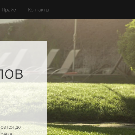
Прайс
Контакты
лов
рется до
время.