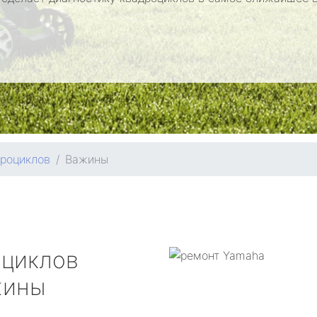
дроциклов
Важины
оциклов
ины