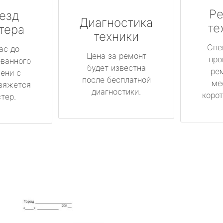
Ре
езд
Диагностика
те
тера
техники
Спе
ас до
Цена за ремонт
про
ованного
будет известна
ре
ени с
после бесплатной
ме
вяжется
диагностики.
корот
тер.