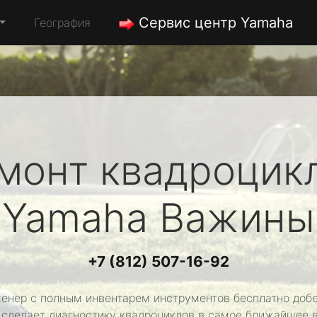
Сервис центр Yamaha
География
монт квадроцик
Yamaha
Важины
+7 (812) 507-16-92
енер с полным инвентарем инструментов бесплатно добе
 сделает диагностику квадроциклов в самое ближайшее 