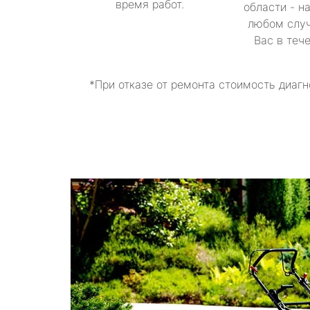
время работ.
области - н
любом случ
Вас в теч
*При отказе от ремонта стоимость диагн