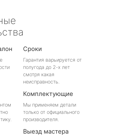
ные
ьства
алон
Сроки
е
Гарантия варьируется от
ости
полугода до 2-х лет
смотря какая
неисправность.
Комплектующие
онтом
Мы применяем детали
тно
только от официального
тику.
производителя.
Выезд мастера