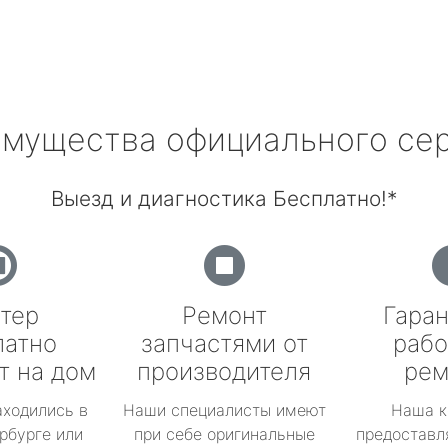
мущества официального се
Выезд и диагностика Бесплатно!*
тер
Ремонт
Гаран
латно
запчастями от
рабо
т на дом
производителя
рем
аходились в
Наши специалисты имеют
Наша к
рбурге или
при себе оригинальные
предоставл