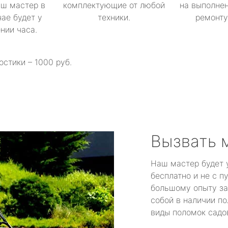
аш мастер в
комплектующие от любой
на выполнен
ае будет у
техники.
ремонту 
ении часа.
остики – 1000 руб.
Вызвать 
Наш мастер будет 
бесплатно и не с п
большому опыту за
собой в наличии по
виды поломок садов