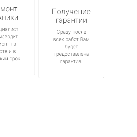
монт
Получение
хники
гарантии
циалист
Сразу после
изводит
всех работ Вам
монт на
будет
сте и в
предоставлена
кий срок.
гарантия.