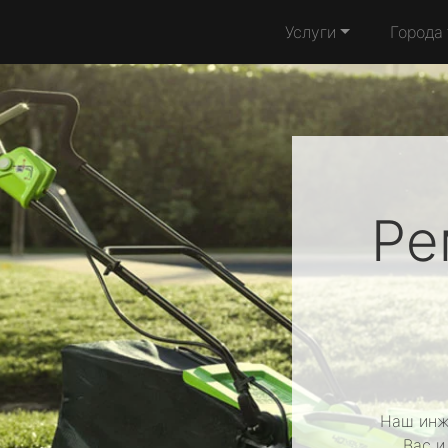
Услуги
Города
Ре
Наш инж
Вас и