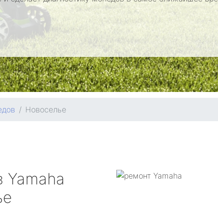
едов
Новоселье
в
Yamaha
ье