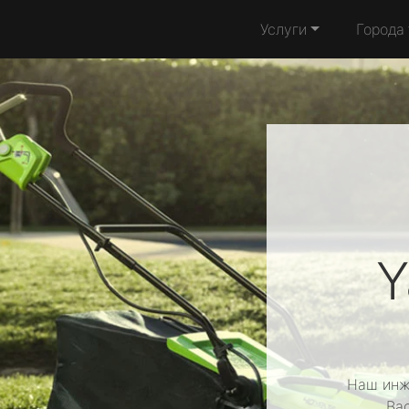
Услуги
Города
Y
Наш инж
Ва