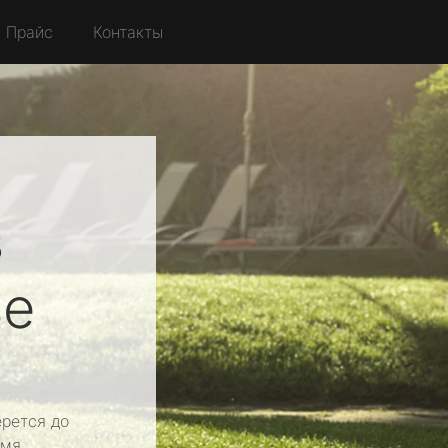
Прайс
Контакты
в
ье
рется до
мя.