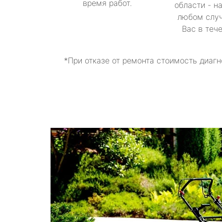
время работ.
области - н
любом случ
Вас в теч
*При отказе от ремонта стоимость диагн