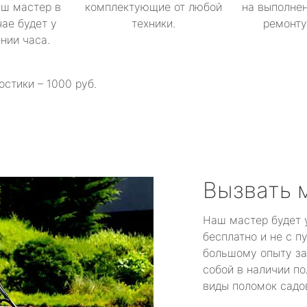
аш мастер в
комплектующие от любой
на выполнен
ае будет у
техники.
ремонту 
ении часа.
остики – 1000 руб.
Вызвать 
Наш мастер будет 
бесплатно и не с п
большому опыту за
собой в наличии по
виды поломок садов