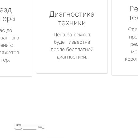
Ре
езд
Диагностика
те
тера
техники
Спе
ас до
Цена за ремонт
про
ованного
будет известна
ре
ени с
после бесплатной
ме
вяжется
диагностики.
корот
тер.