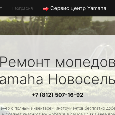
Сервис центр Yamaha
География
Ремонт мопедо
amaha
Новосел
+7 (812) 507-16-92
енер с полным инвентарем инструментов бесплатно добе
с и сделает диагностику мопедов в самое ближайшее вре