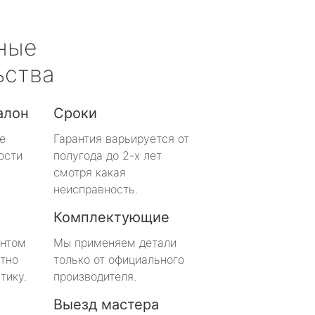
ные
ьства
алон
Сроки
е
Гарантия варьируется от
ости
полугода до 2-х лет
смотря какая
неисправность.
Комплектующие
онтом
Мы применяем детали
тно
только от официального
тику.
производителя.
Выезд мастера