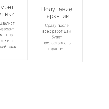
монт
Получение
хники
гарантии
циалист
Сразу после
изводит
всех работ Вам
монт на
будет
сте и в
предоставлена
кий срок.
гарантия.