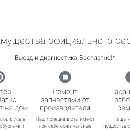
мущества официального се
Выезд и диагностика Бесплатно!*
тер
Ремонт
Гаран
латно
запчастями от
рабо
т на дом
производителя
рем
аходились в
Наши специалисты имеют
Наша к
рбурге или
при себе оригинальные
предоставл