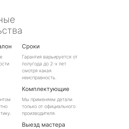
ные
ьства
алон
Сроки
е
Гарантия варьируется от
ости
полугода до 2-х лет
смотря какая
неисправность.
Комплектующие
онтом
Мы применяем детали
тно
только от официального
тику.
производителя.
Выезд мастера