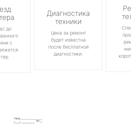
Ре
езд
Диагностика
те
тера
техники
Спе
ас до
Цена за ремонт
про
ованного
будет известна
ре
ени с
после бесплатной
ме
вяжется
диагностики.
корот
тер.