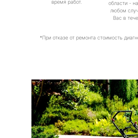
время работ.
области - н
любом случ
Вас в теч
*При отказе от ремонта стоимость диагн