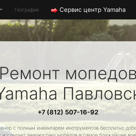
Сервис центр Yamaha
География
Ремонт мопедо
Yamaha
Павловс
+7 (812) 507-16-92
енер с полным инвентарем инструментов бесплатно добе
с и сделает диагностику мопедов в самое ближайшее вре