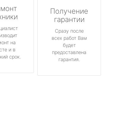
монт
Получение
хники
гарантии
циалист
Сразу после
изводит
всех работ Вам
монт на
будет
сте и в
предоставлена
кий срок.
гарантия.