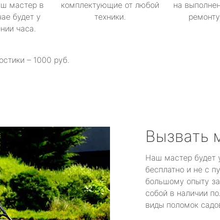
аш мастер в
комплектующие от любой
на выполнен
ае будет у
техники.
ремонту 
ении часа.
остики – 1000 руб.
Вызвать 
Наш мастер будет 
бесплатно и не с п
большому опыту за
собой в наличии по
виды поломок садов