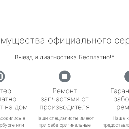
мущества официального се
Выезд и диагностика Бесплатно!*
тер
Ремонт
Гаран
латно
запчастями от
рабо
т на дом
производителя
рем
аходились в
Наши специалисты имеют
Наша к
рбурге или
при себе оригинальные
предоставл