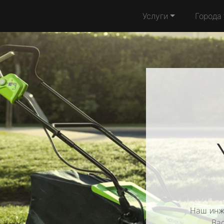
Услуги
Города
Наш инж
Ва