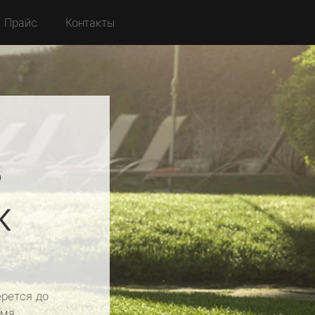
Прайс
Контакты
в
к
рется до
мя.