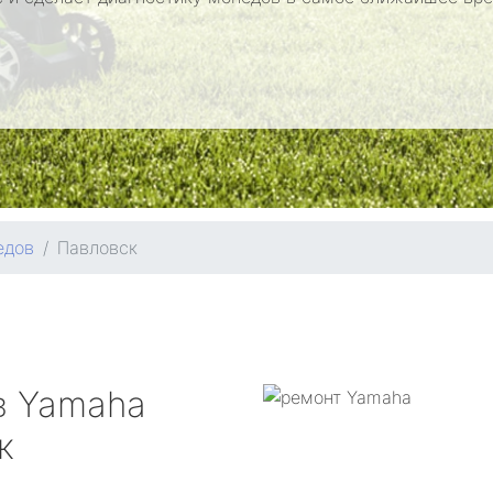
едов
Павловск
в
Yamaha
к