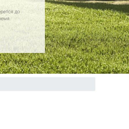
рется до
ремя.