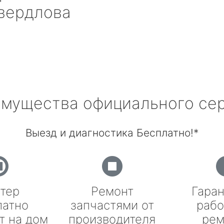
вердлова
мущества официального се
Выезд и диагностика Бесплатно!*
тер
Ремонт
Гаран
латно
запчастями от
рабо
т на дом
производителя
рем