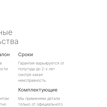
ные
ьства
алон
Сроки
е
Гарантия варьируется от
ости
полугода до 2-х лет
смотря какая
неисправность.
Комплектующие
онтом
Мы применяем детали
тно
только от официального