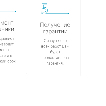
монт
Получение
хники
гарантии
циалист
Сразу после
изводит
всех работ Вам
монт на
будет
сте и в
предоставлена
кий срок.
гарантия.