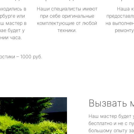
аходились в
Наши специалисты имеют
Наша к
рбурге или
при себе оригинальные
предоставл
аш мастер в
комплектующие от любой
на выполнен
ае будет у
техники.
ремонту 
ении часа.
остики – 1000 руб.
Вызвать 
Наш мастер будет 
бесплатно и не с п
большому опыту за