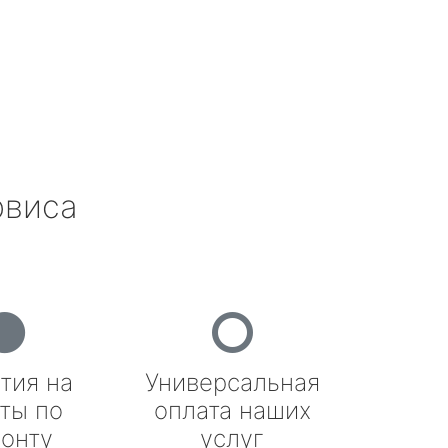
рвиса
тия на
Универсальная
ты по
оплата наших
онту
услуг