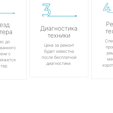
Ре
езд
Диагностика
те
тера
техники
Спе
ас до
Цена за ремонт
про
ованного
будет известна
ре
ени с
после бесплатной
ме
вяжется
диагностики.
корот
тер.