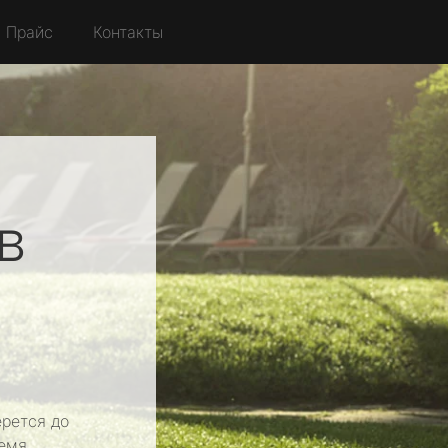
Прайс
Контакты
в
рется до
емя.