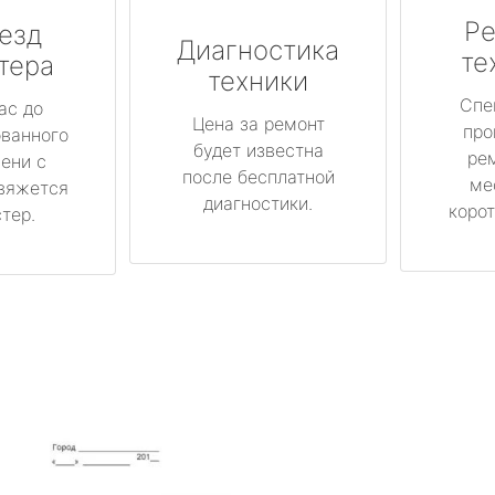
Ре
езд
Диагностика
те
тера
техники
Спе
ас до
Цена за ремонт
про
ованного
будет известна
ре
ени с
после бесплатной
ме
вяжется
диагностики.
корот
тер.