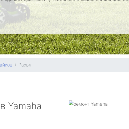
айков
Рахья
ов
Yamaha