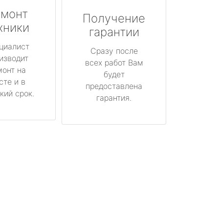
монт
Получение
хники
гарантии
циалист
Сразу после
изводит
всех работ Вам
монт на
будет
сте и в
предоставлена
кий срок.
гарантия.