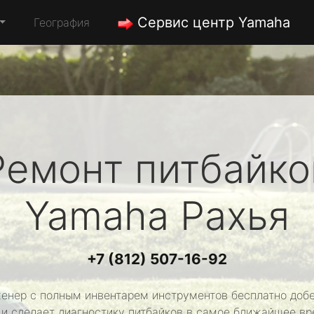
Сервис центр Yamaha
География
Ремонт питбайко
Yamaha
Рахья
+7 (812) 507-16-92
енер с полным инвентарем инструментов бесплатно добе
 и сделает диагностику питбайков в самое ближайшее вр