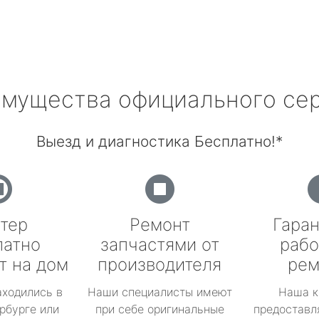
мущества официального се
Выезд и диагностика Бесплатно!*
тер
Ремонт
Гаран
латно
запчастями от
рабо
т на дом
производителя
рем
аходились в
Наши специалисты имеют
Наша к
рбурге или
при себе оригинальные
предоставл