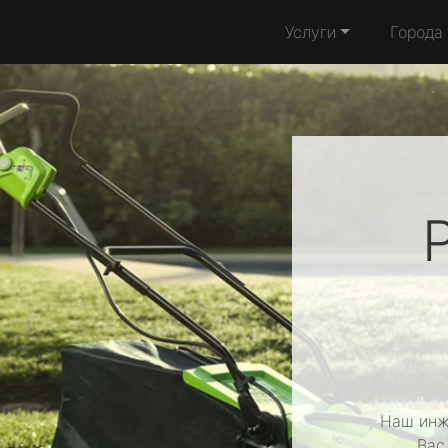
Услуги
Города
Наш инж
Вас