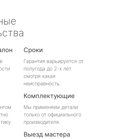
ные
ьства
алон
Сроки
е
Гарантия варьируется от
ости
полугода до 2-х лет
смотря какая
неисправность.
Комплектующие
онтом
Мы применяем детали
тно
только от официального
тику.
производителя.
Выезд мастера