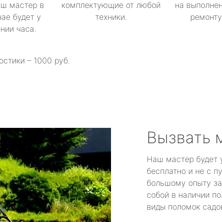
аш мастер в
комплектующие от любой
на выполнен
ае будет у
техники.
ремонту 
ении часа.
остики – 1000 руб.
Вызвать 
Наш мастер будет 
бесплатно и не с п
большому опыту за
собой в наличии по
виды поломок садов