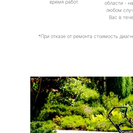
время работ.
области - н
любом случ
Вас в теч
*При отказе от ремонта стоимость диагн