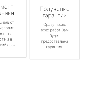
монт
Получение
хники
гарантии
циалист
Сразу после
изводит
всех работ Вам
монт на
будет
сте и в
предоставлена
кий срок.
гарантия.