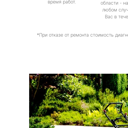
время работ.
области - н
любом случ
Вас в теч
*При отказе от ремонта стоимость диагн