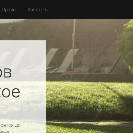
Прайс
Контакты
ов
кое
рется до
ремя.