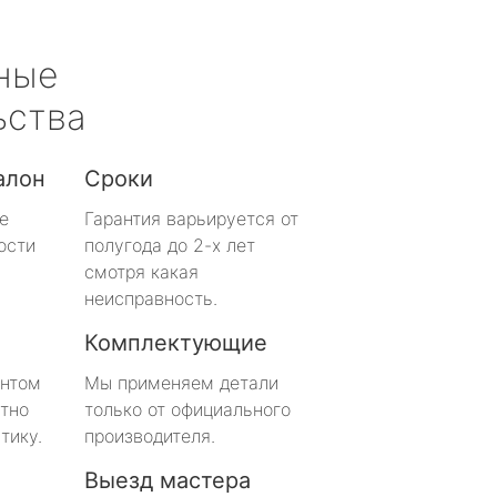
ные
ьства
алон
Сроки
е
Гарантия варьируется от
ости
полугода до 2-х лет
смотря какая
неисправность.
Комплектующие
онтом
Мы применяем детали
тно
только от официального
тику.
производителя.
Выезд мастера