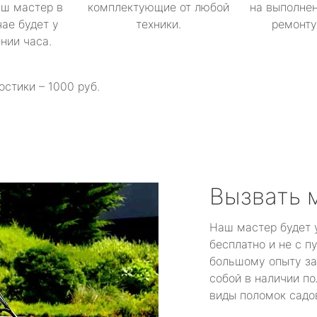
аш мастер в
комплектующие от любой
на выполнен
ае будет у
техники.
ремонту 
ении часа.
остики – 1000 руб.
Вызвать 
Наш мастер будет 
бесплатно и не с п
большому опыту за
собой в наличии по
виды поломок садов