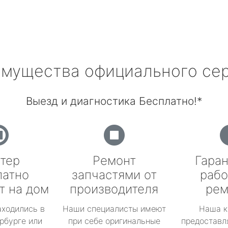
мущества официального се
Выезд и диагностика Бесплатно!*
тер
Ремонт
Гаран
латно
запчастями от
рабо
т на дом
производителя
рем
аходились в
Наши специалисты имеют
Наша к
рбурге или
при себе оригинальные
предоставл