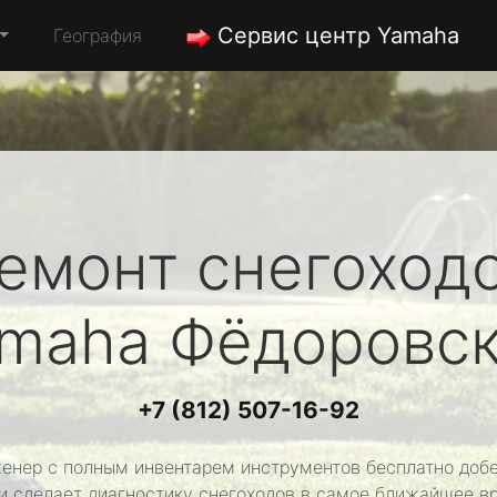
Сервис центр Yamaha
География
емонт снегоход
maha
Фёдоровс
+7 (812) 507-16-92
енер с полным инвентарем инструментов бесплатно добе
и сделает диагностику снегоходов в самое ближайшее в