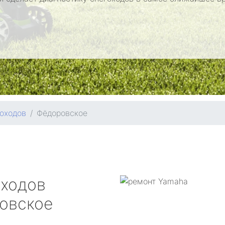
оходов
Фёдоровское
оходов
овское