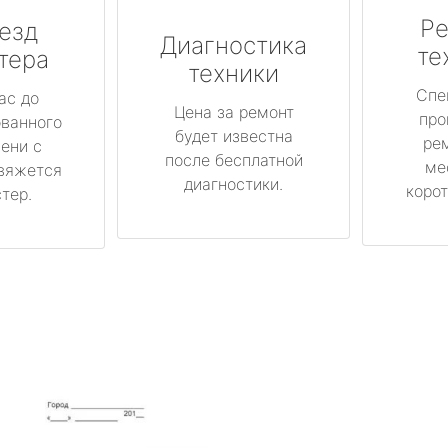
Ре
езд
Диагностика
те
тера
техники
Спе
ас до
Цена за ремонт
про
ованного
будет известна
ре
ени с
после бесплатной
ме
вяжется
диагностики.
корот
тер.