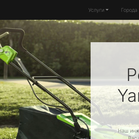
Услуги
Города
Р
Ya
Наш инж
Вас 