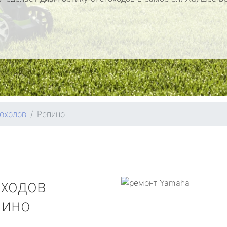
оходов
Репино
оходов
ино