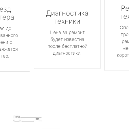
Ре
езд
Диагностика
те
тера
техники
Спе
ас до
Цена за ремонт
про
ованного
будет известна
ре
ени с
после бесплатной
ме
вяжется
диагностики.
корот
тер.