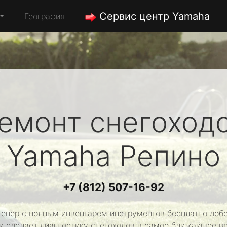
Сервис центр Yamaha
География
емонт снегоход
Yamaha
Репино
+7 (812) 507-16-92
енер с полным инвентарем инструментов бесплатно добе
и сделает диагностику снегоходов в самое ближайшее в