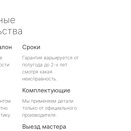
ные
ьства
алон
Сроки
е
Гарантия варьируется от
ости
полугода до 2-х лет
смотря какая
неисправность.
Комплектующие
онтом
Мы применяем детали
тно
только от официального
тику.
производителя.
Выезд мастера