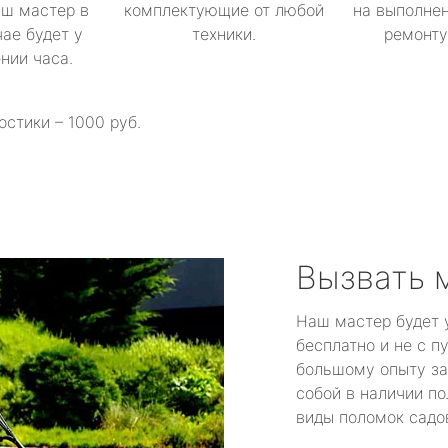
аш мастер в
комплектующие от любой
на выполнен
ае будет у
техники.
ремонту 
ении часа.
остики – 1000 руб.
Вызвать 
Наш мастер будет 
бесплатно и не с п
большому опыту за
собой в наличии по
виды поломок садов