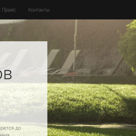
Прайс
Контакты
ов
рется до
ремя.