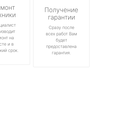
монт
Получение
хники
гарантии
циалист
Сразу после
изводит
всех работ Вам
монт на
будет
сте и в
предоставлена
кий срок.
гарантия.