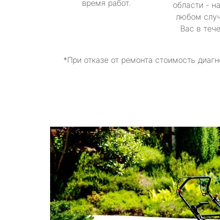
время работ.
области - н
любом случ
Вас в теч
*При отказе от ремонта стоимость диагн