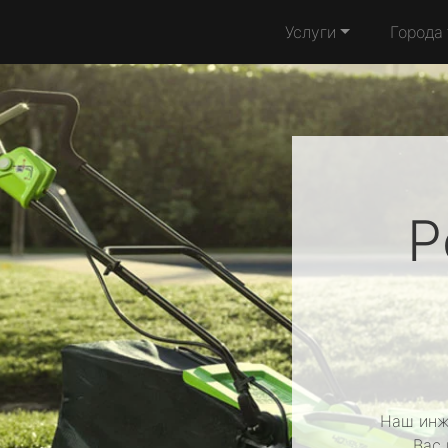
Услуги
Города
Р
Наш инж
Вас 