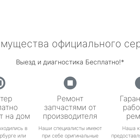
мущества официального се
Выезд и диагностика Бесплатно!*
тер
Ремонт
Гаран
латно
запчастями от
рабо
т на дом
производителя
рем
аходились в
Наши специалисты имеют
Наша к
рбурге или
при себе оригинальные
предоставл